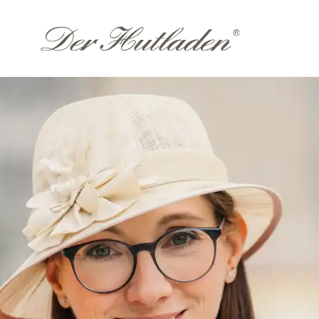
Accessoires
Them
Hutkoffer
Hochzeit
Sommer
n
Winter