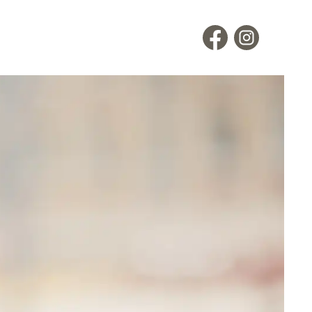
en
Hutladen
Portrait
Service
Termin buchen
Kontakt