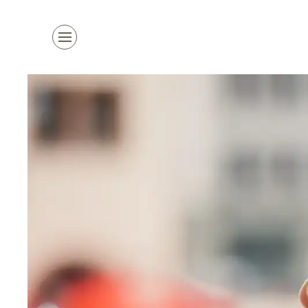
Kollektion
Marken
Damenhüte
alle Marken
Herrenhüte
Top Marke
Mützen & Co.
La Mouche