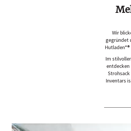
Meh
Wir blic
gegründet u
Hutladen“® 
Im stilvoll
entdecken u
Strohsack 
Inventars i