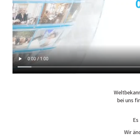
Weltbekann
bei uns f
Es 
Wir än