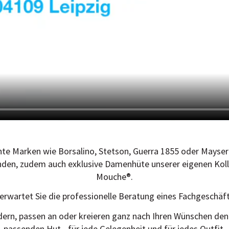
te Marken wie Borsalino, Stetson, Guerra 1855 oder Mayser
inden, zudem auch exklusive Damenhüte unserer eigenen Koll
Mouche®.
erwartet Sie die professionelle Beratung eines Fachgeschäf
dern, passen an oder kreieren ganz nach Ihren Wünschen den 
passenden Hut - für jede Gelegenheit und für jedes Outfit.