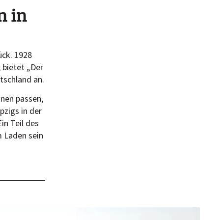
n in
ück. 1928
 bietet „Der
tschland an.
hnen passen,
pzigs in der
in Teil des
m Laden sein