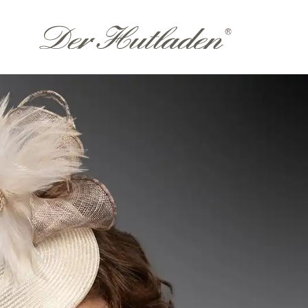
Accessoires
Them
Hutkoffer
Hochzeit
Sommer
n
Winter