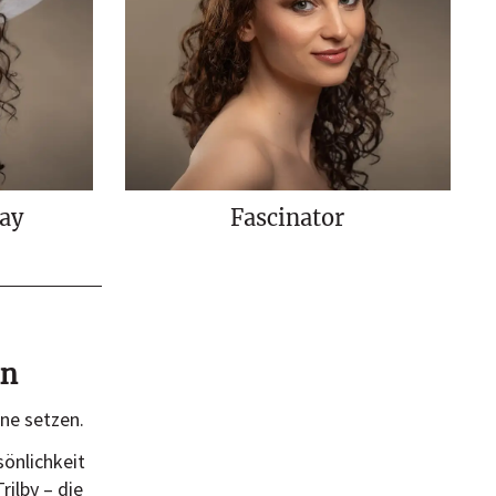
ay
Fascinator
in
ne setzen.
sönlichkeit
rilby – die