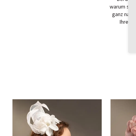
warum sich 
ganz nach 
Ihrem K