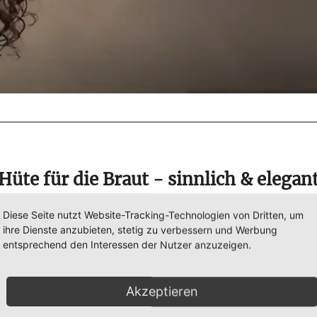
Hüte für die Braut - sinnlich & elegan
chzeiten in den europäischen Königshäusern haben den Weg
Diese Seite nutzt Website-Tracking-Technologien von Dritten, um
neuen Trend bei Brauthüten geebnet.
ihre Dienste anzubieten, stetig zu verbessern und Werbung
entsprechend den Interessen der Nutzer anzuzeigen.
nelle Schleier als Kopfbedeckung spielt selbstverständlich w
 Rolle. Jedoch entscheiden sich immer mehr Bräute für eine 
Kopfbedeckung in Form eines Fascinators oder Brauthutes.
Akzeptieren
finden Sie zauberhafte Modelle, die perfekt zu Ihrem Stil pas