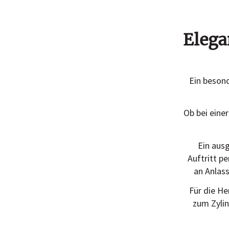
Elega
Ein besond
Ob bei eine
Ein aus
Auftritt p
an Anlas
Für die He
zum Zylin