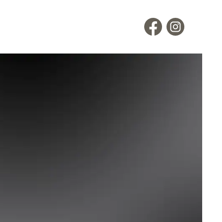
en
Hutladen
Portrait
Service
Termin buchen
Kontakt