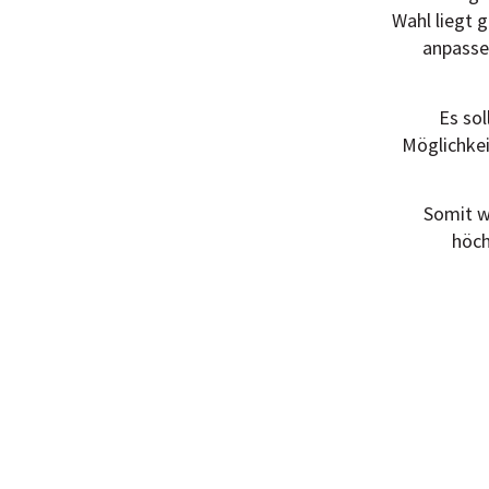
Wahl liegt g
anpassen
Es sol
Möglichke
Somit w
höch