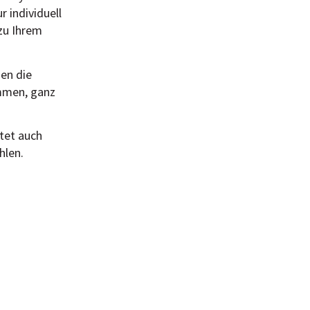
r individuell
 zu Ihrem
nen die
mmen, ganz
tet auch
hlen.