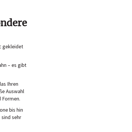
ondere
c gekleidet
hn – es gibt
as Ihren
oße Auswahl
d Formen.
one bis hin
 sind sehr