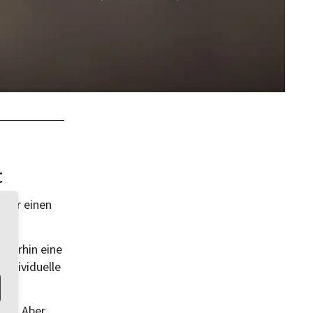
t
 für einen
eiterhin eine
individuelle
sen. Aber