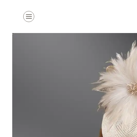
Kollektion
Marken
Damenhüte
alle Marken
Herrenhüte
Top Marke
Mützen & Co.
La Mouche