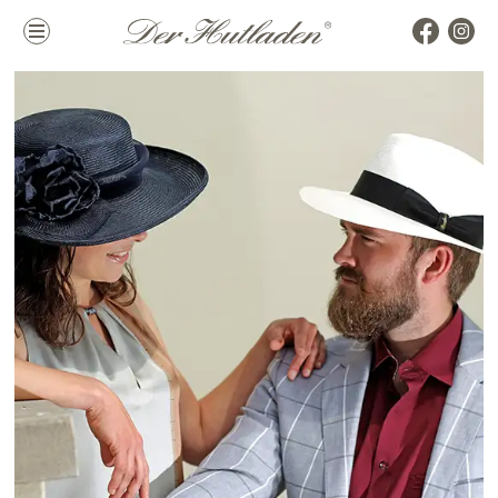
Kollektion
Marken
Damenhüte
alle Marken
Herrenhüte
Top Marken
Mützen & Co.
La Mouche
Accessoires
Themen
Hutkoffer
Hochzeit
Sommer
Winter