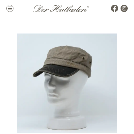
Kollektion
Marken
Damenhüte
alle Marken
Herrenhüte
Top Marken
Mützen & Co.
La Mouche
Accessoires
Themen
Hutkoffer
Hochzeit
Sommer
Winter