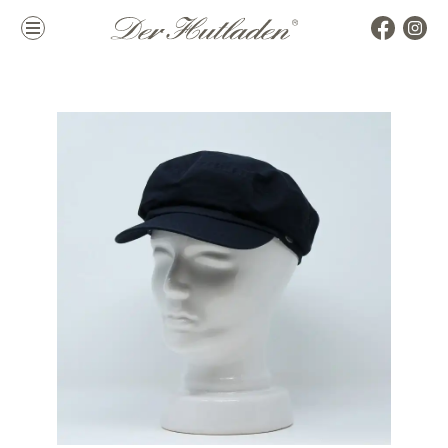
Kollektion
Marken
Damenhüte
alle Marken
Herrenhüte
Top Marken
Mützen & Co.
La Mouche
Accessoires
Themen
Hutkoffer
Hochzeit
Sommer
Winter