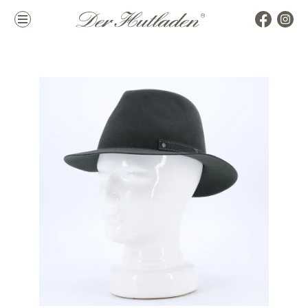
Kollektion
Marken
Damenhüte
alle Marken
Herrenhüte
Top Marken
Mützen & Co.
La Mouche
Accessoires
Themen
Hutkoffer
Hochzeit
Sommer
Winter