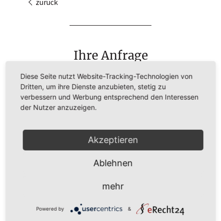
zurück
Ihre Anfrage
Bitte lassen Sie uns kurz wissen, welche Fragen
Diese Seite nutzt Website-Tracking-Technologien von
Sie haben und wie wir Ihnen weiterhelfen
Dritten, um ihre Dienste anzubieten, stetig zu
können.
verbessern und Werbung entsprechend den Interessen
der Nutzer anzuzeigen.
Akzeptieren
Ablehnen
mehr
Powered by
&