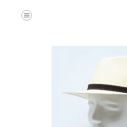
Kollektion
Marken
Damenhüte
alle Marken
Herrenhüte
Top Marke
Mützen & Co.
La Mouche