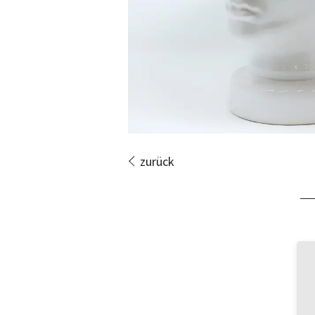
zurück
Bi