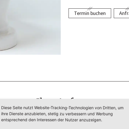
Termin buchen
Anfr
Ihre Anfrage
Diese Seite nutzt Website-Tracking-Technologien von Dritten, um
ihre Dienste anzubieten, stetig zu verbessern und Werbung
tte lassen Sie uns kurz wissen, welche Fragen Sie haben und 
entsprechend den Interessen der Nutzer anzuzeigen.
wir Ihnen weiterhelfen können.