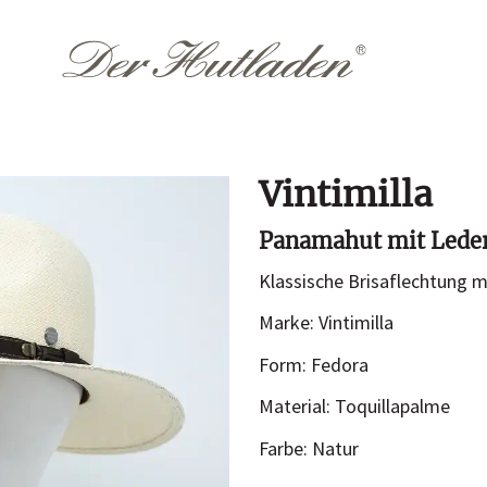
Vintimilla
Accessoires
Them
Panamahut mit Lede
Hutkoffer
Hochzeit
Klassische Brisaflechtung m
Sommer
n
Marke: Vintimilla
Winter
Form: Fedora
Material: Toquillapalme
Farbe: Natur