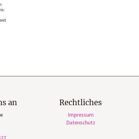
n
is:
 mit
ns an
Rechtliches
ge
Impressum
Datenschutz
527