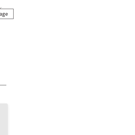
age
wie