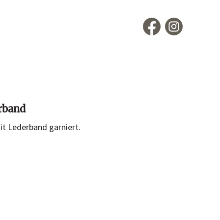
en
Hutladen
rband
Portrait
it Lederband garniert.
Service
Termin buchen
Kontakt