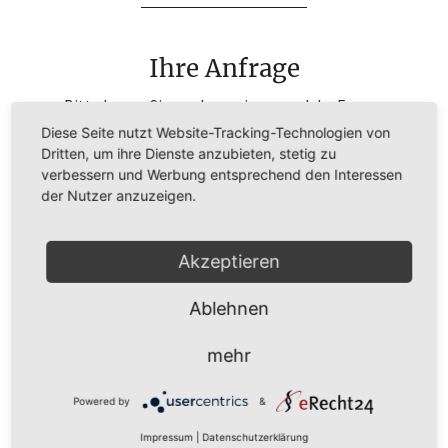
Ihre Anfrage
Bitte lassen Sie uns kurz wissen, welche Fragen
Sie haben und wie wir Ihnen weiterhelfen
Diese Seite nutzt Website-Tracking-Technologien von
können.
Dritten, um ihre Dienste anzubieten, stetig zu
verbessern und Werbung entsprechend den Interessen
der Nutzer anzuzeigen.
Akzeptieren
Ablehnen
mehr
Powered by
&
Impressum
|
Datenschutzerklärung