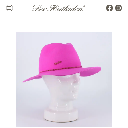
Kollektion
Marken
Damenhüte
alle Marken
Herrenhüte
Top Marken
Mützen & Co.
La Mouche
Accessoires
Themen
Hutkoffer
Hochzeit
Sommer
Winter