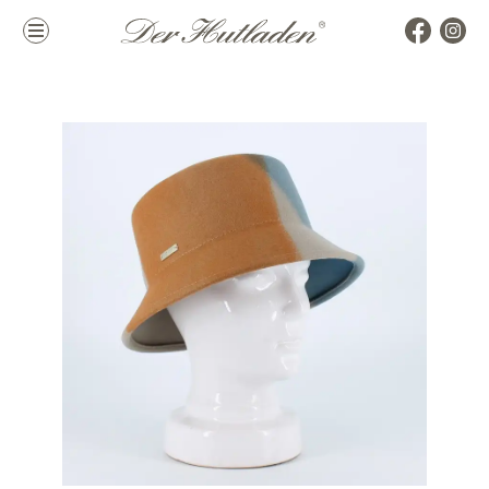
Kollektion
Marken
Damenhüte
alle Marken
Herrenhüte
Top Marken
Mützen & Co.
La Mouche
Accessoires
Themen
Hutkoffer
Hochzeit
Sommer
Winter