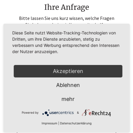
Ihre Anfrage
Bitte lassen Sie uns kurz wissen, welche Fragen
Sie haben und wie wir Ihnen weiterhelfen
können.
Diese Seite nutzt Website-Tracking-Technologien von
Dritten, um ihre Dienste anzubieten, stetig zu
verbessern und Werbung entsprechend den Interessen
der Nutzer anzuzeigen.
Akzeptieren
Ablehnen
mehr
Powered by
&
Impressum
|
Datenschutzerklärung