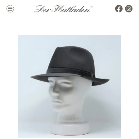
Kollektion
Marken
Damenhüte
alle Marken
Herrenhüte
Top Marken
Mützen & Co.
La Mouche
Accessoires
Themen
Hutkoffer
Hochzeit
Sommer
Winter