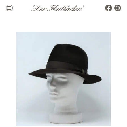
Kollektion
Marken
Damenhüte
alle Marken
Herrenhüte
Top Marken
Mützen & Co.
La Mouche
Accessoires
Themen
Hutkoffer
Hochzeit
Sommer
Winter