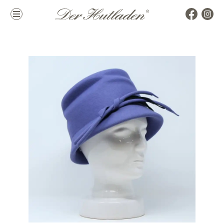
Kollektion
Marken
Damenhüte
alle Marken
Herrenhüte
Top Marken
Mützen & Co.
La Mouche
Accessoires
Themen
Hutkoffer
Hochzeit
Sommer
Winter