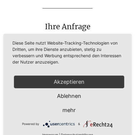
Ihre Anfrage
Bitte lassen Sie uns kurz wissen, welche Fragen
Diese Seite nutzt Website-Tracking-Technologien von
Sie haben und wie wir Ihnen weiterhelfen
Dritten, um ihre Dienste anzubieten, stetig zu
können.
verbessern und Werbung entsprechend den Interessen
der Nutzer anzuzeigen.
Akzeptieren
Ablehnen
mehr
Powered by
&
Impressum
|
Datenschutzerklärung