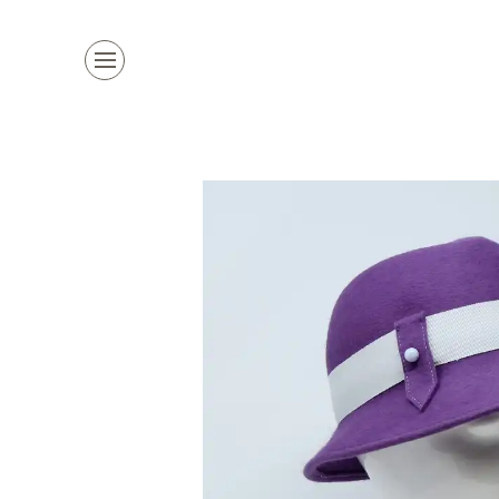
Kollektion
Marken
Damenhüte
alle Marken
Herrenhüte
Top Marke
Mützen & Co.
La Mouche