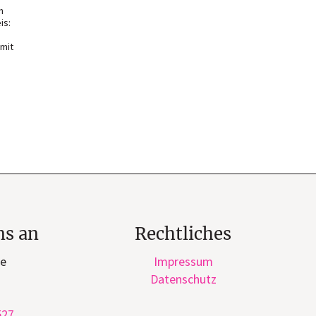
n
is:
 mit
ns an
Rechtliches
ge
Impressum
Datenschutz
527