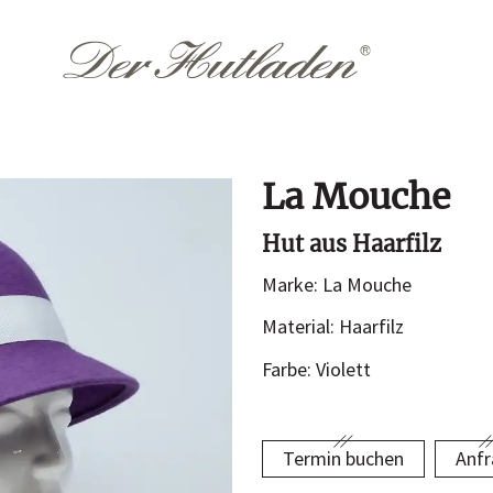
La Mouche
Accessoires
Them
Hut aus Haarfilz
Hutkoffer
Hochzeit
Marke: La Mouche
Sommer
n
Material: Haarfilz
Winter
Farbe: Violett
Termin buchen
Anfr