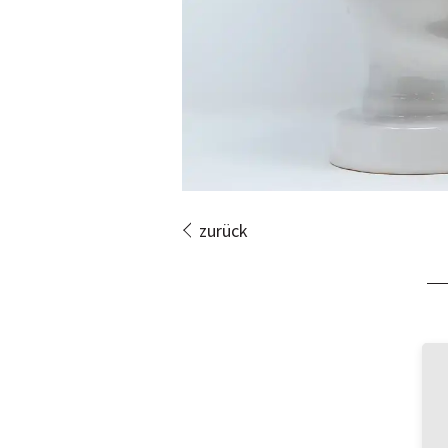
zurück
Bi