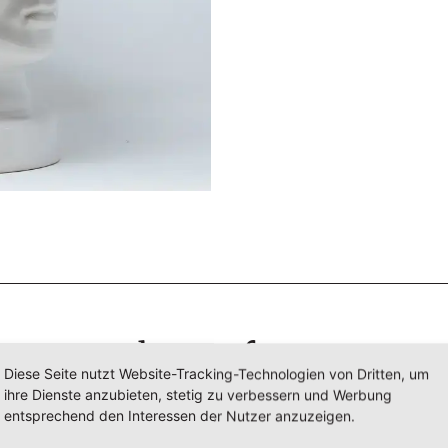
Ihre Anfrage
Diese Seite nutzt Website-Tracking-Technologien von Dritten, um
ihre Dienste anzubieten, stetig zu verbessern und Werbung
tte lassen Sie uns kurz wissen, welche Fragen Sie haben und 
entsprechend den Interessen der Nutzer anzuzeigen.
wir Ihnen weiterhelfen können.