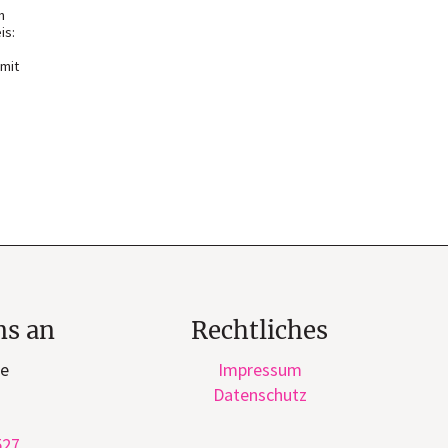
n
is:
 mit
ns an
Rechtliches
ge
Impressum
Datenschutz
527