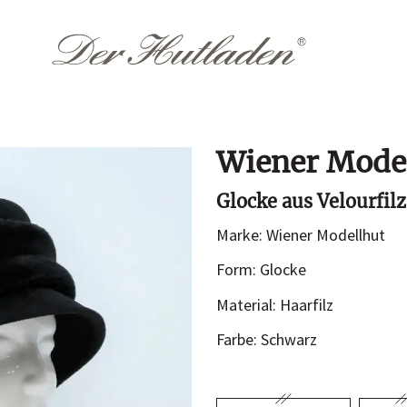
Wiener Mode
Accessoires
Them
Glocke aus Velourfil
Hutkoffer
Hochzeit
Marke: Wiener Modellhut
Sommer
n
Form: Glocke
Winter
Material: Haarfilz
Farbe: Schwarz