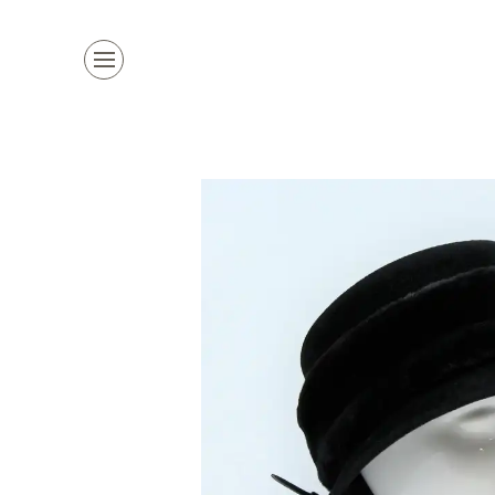
Kollektion
Marken
Damenhüte
alle Marken
Herrenhüte
Top Marke
Mützen & Co.
La Mouche