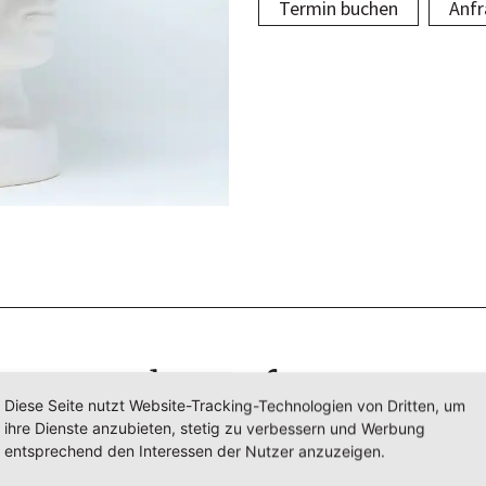
Termin buchen
Anfr
Ihre Anfrage
Diese Seite nutzt Website-Tracking-Technologien von Dritten, um
ihre Dienste anzubieten, stetig zu verbessern und Werbung
tte lassen Sie uns kurz wissen, welche Fragen Sie haben und 
entsprechend den Interessen der Nutzer anzuzeigen.
wir Ihnen weiterhelfen können.