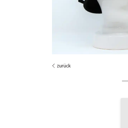
zurück
Bi