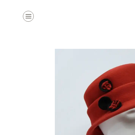
Kollektion
Marken
Damenhüte
alle Marken
Herrenhüte
Top Marke
Mützen & Co.
La Mouche