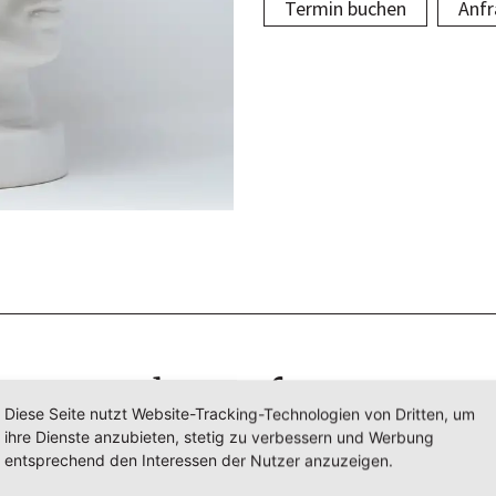
Termin buchen
Anfr
Ihre Anfrage
Diese Seite nutzt Website-Tracking-Technologien von Dritten, um
ihre Dienste anzubieten, stetig zu verbessern und Werbung
tte lassen Sie uns kurz wissen, welche Fragen Sie haben und 
entsprechend den Interessen der Nutzer anzuzeigen.
wir Ihnen weiterhelfen können.