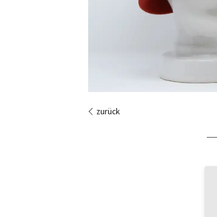
zurück
Bi