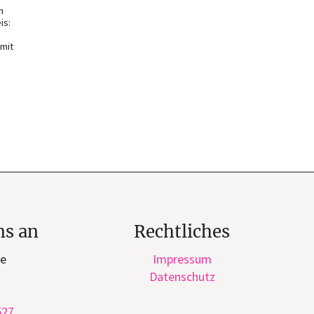
n
is:
 mit
ns an
Rechtliches
ge
Impressum
Datenschutz
527