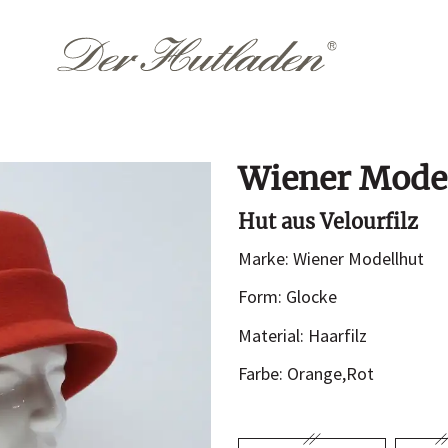
Wiener Mode
Accessoires
Them
Hut aus Velourfilz
Hutkoffer
Hochzeit
Marke: Wiener Modellhut
Sommer
n
Form: Glocke
Winter
Material: Haarfilz
Farbe: Orange,Rot