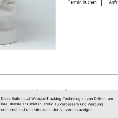
Termin buchen
Anfr
Ihre Anfrage
Diese Seite nutzt Website-Tracking-Technologien von Dritten, um
ihre Dienste anzubieten, stetig zu verbessern und Werbung
tte lassen Sie uns kurz wissen, welche Fragen Sie haben und 
entsprechend den Interessen der Nutzer anzuzeigen.
wir Ihnen weiterhelfen können.