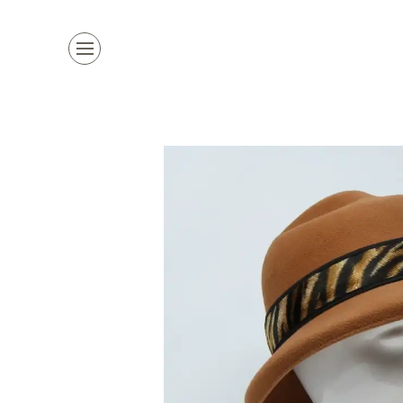
Kollektion
Marken
Damenhüte
alle Marken
Herrenhüte
Top Marke
Mützen & Co.
La Mouche