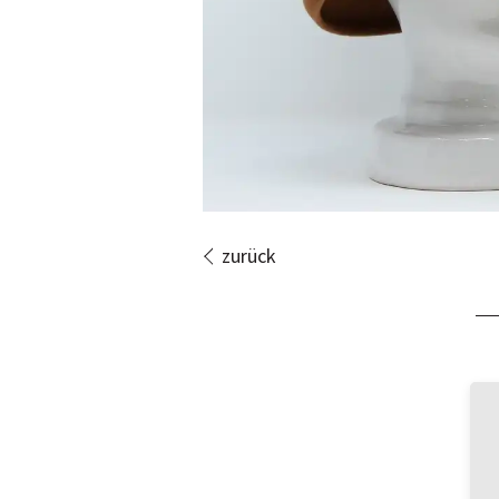
zurück
Bi