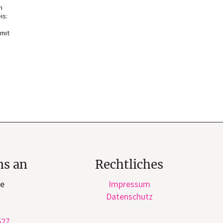
n
is:
 mit
ns an
Rechtliches
ge
Impressum
Datenschutz
527