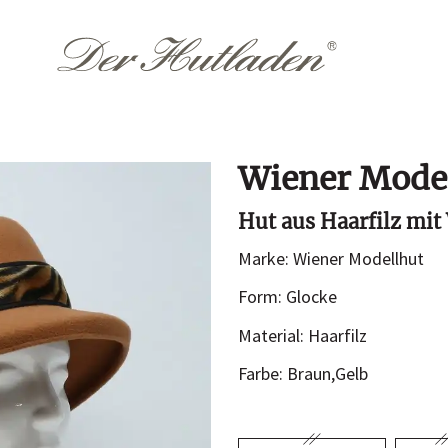
Wiener Mode
Accessoires
Them
Hut aus Haarfilz mit
Hutkoffer
Hochzeit
Marke: Wiener Modellhut
Sommer
n
Form: Glocke
Winter
Material: Haarfilz
Farbe: Braun,Gelb