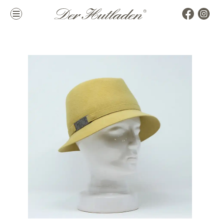
Kollektion
Marken
Damenhüte
alle Marken
Herrenhüte
Top Marken
Mützen & Co.
La Mouche
Accessoires
Themen
Hutkoffer
Hochzeit
Sommer
Winter