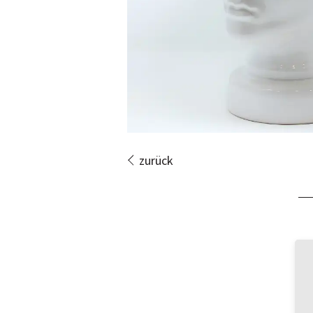
zurück
Bi