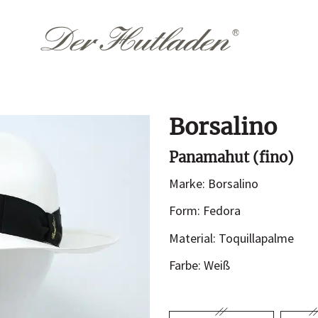
Borsalino
Accessoires
Them
Panamahut (fino)
Hutkoffer
Hochzeit
Marke: Borsalino
Sommer
n
Form: Fedora
Winter
Material: Toquillapalme
Farbe: Weiß