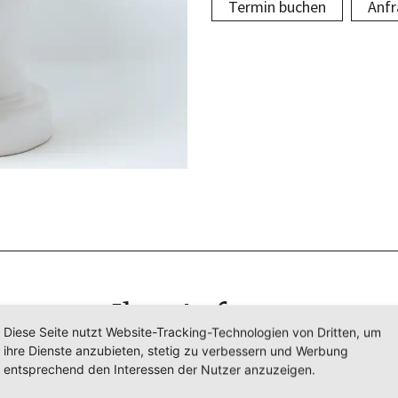
Termin buchen
Anfr
Ihre Anfrage
Diese Seite nutzt Website-Tracking-Technologien von Dritten, um
ihre Dienste anzubieten, stetig zu verbessern und Werbung
tte lassen Sie uns kurz wissen, welche Fragen Sie haben und 
entsprechend den Interessen der Nutzer anzuzeigen.
wir Ihnen weiterhelfen können.