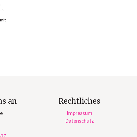
n
is:
 mit
ns an
Rechtliches
ge
Impressum
Datenschutz
527