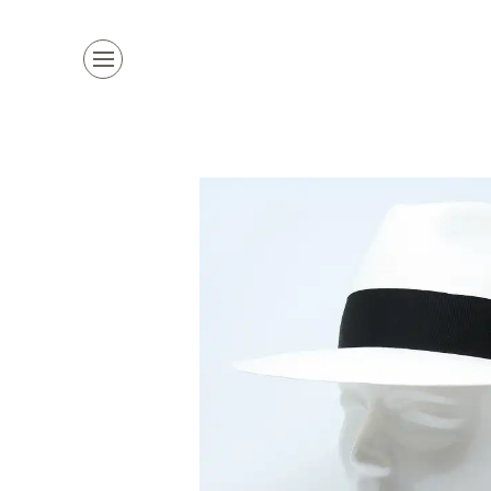
Kollektion
Marken
Damenhüte
alle Marken
Herrenhüte
Top Marke
Mützen & Co.
La Mouche